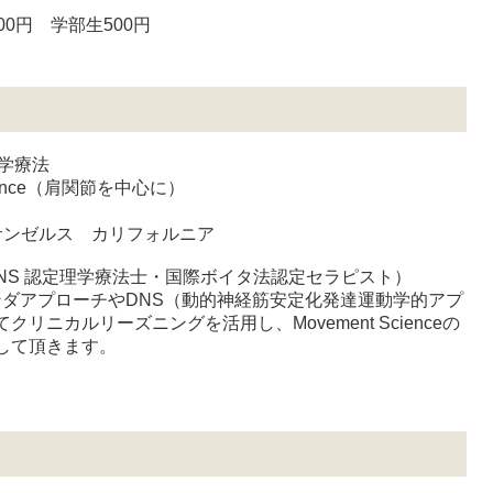
00円 学部生500円
理学療法
cience（肩関節を中心に）
 ロサンゼルス カリフォルニア
NS 認定理学療法士・国際ボイタ法認定セラピスト）
eは、ヤンダアプローチやDNS（動的神経筋安定化発達運動学的アプ
ニカルリーズニングを活用し、Movement Scienceの
して頂きます。