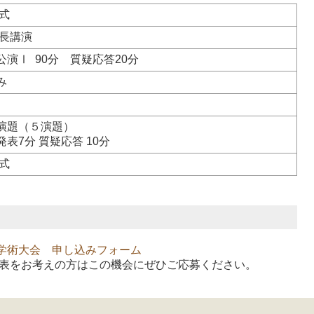
式
長講演
公演Ⅰ 90分 質疑応答20分
み
演題（５演題）
発表7分 質疑応答 10分
式
学術大会 申し込みフォーム
表をお考えの方はこの機会にぜひご応募ください。