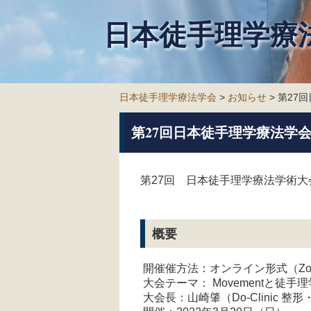
日本徒手理学療
日本徒手理学療法学会
>
お知らせ
> 第2
第27回日本徒手理学療法学
第27回 日本徒手理学療法学術大
概要
開催催方法：オンライン形式（Z
大会テーマ： Movementと徒手
大会長：山崎肇（Do-Clinic 